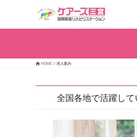
コ
ナ
ン
ビ
テ
ゲ
ン
ー
ツ
シ
へ
ョ
ス
ン
キ
に
ッ
移
HOME
求人案内
プ
動
全国各地で活躍して