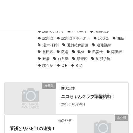
精神
精神科訪問
精神通院
糖尿病
結婚式
緊急時訪問
聴覚障害
育成
自立支援指定済
自費
補助
褥瘡
要配慮者利用施設
視覚障害
訪問
訪問リハビリ
訪問手当
訪問看護
認知症
認知症サポーター
説明会
通信
週休2日制
避難確保計画
避難訓練
長田区
阪急
阪神
防災士
障害者
難病
非常勤
須磨区
風邪予防
駅ちか
２F
ＣＭ
未分類
前の記事
ニコちゃんクラブ準備始動！
2018年10月29日
未分類
次の記事
看護とリハビリの連携！