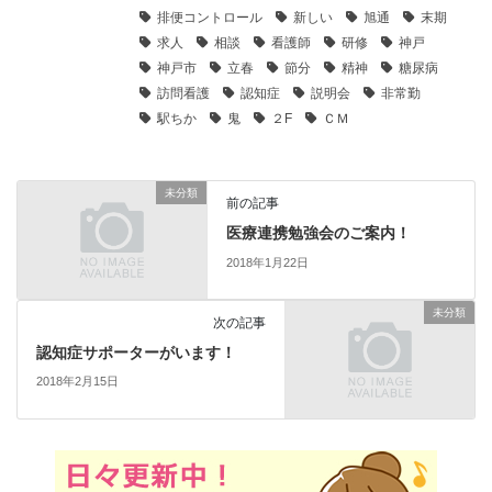
排便コントロール
新しい
旭通
末期
求人
相談
看護師
研修
神戸
神戸市
立春
節分
精神
糖尿病
訪問看護
認知症
説明会
非常勤
駅ちか
鬼
２F
ＣＭ
未分類
前の記事
医療連携勉強会のご案内！
2018年1月22日
未分類
次の記事
認知症サポーターがいます！
2018年2月15日