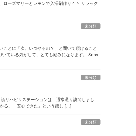
、ローズマリーとレモンで入浴剤作り＾＾ リラック
未分類
しいことに「次、いつやるの？」と聞いて頂けること
づいている気がして、とても励みになります。 &nbs
未分類
問看護リハビリステーションは、通常通り訪問しまし
る」「安心できた」という嬉し […]
未分類