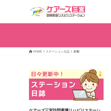
コ
ナ
ン
ビ
テ
ゲ
ン
ー
ツ
シ
へ
ョ
ス
ン
キ
に
ッ
移
HOME
ステーション日誌
末期
プ
動
ケアーズ三宮訪問看護リハビリステーシ