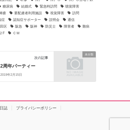
糖尿病
結婚式
緊急時訪問
聴覚障害
褥瘡
要配慮者利用施設
視覚障害
訪問
知症
認知症サポーター
説明会
通信
田区
阪急
阪神
防災士
障害者
難病
２F
ＣＭ
未分類
次の記事
2周年パーティー
2019年2月15日
日誌
プライバシーポリシー