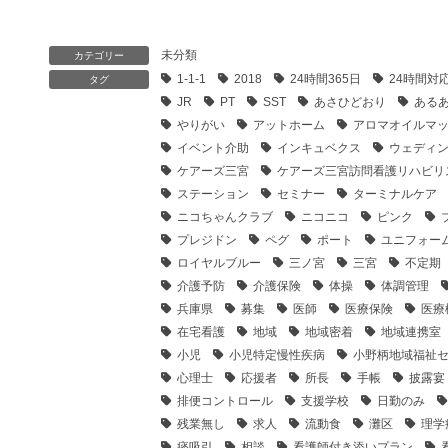
未分類
カテゴリー
1-1-1
2018
24時間365日
24時間対
タグ
JR
PT
SST
あさひどおり
ある
やりがい
アットホーム
アロマオイルマ
イベント介助
インキュベクス
ウェディ
ケアーズ三宮
ケアーズ三宮訪問看護リハビリ
ステーション
セミナー
ターミナルケア
ニコちゃんクラブ
ニコニコ
ピンク
プレジドン
ペグ
ポート
ユニフォー
ロイヤルブルー
三ノ宮
三宮
不定期
介護予防
介護保険
体操
体調管理
兵庫県
募集
医師
医療保険
医療
在宅看護
地域
地域密着
地域連携室
小児
小児特定慢性疾病
小野柄地域福祉
心理士
応援者
所長
手帳
披露宴
排便コントロール
支援学校
日勤のみ
残業無し
求人
流動食
灘区
理学
痰吸引
相談
看護師付き添いプラン