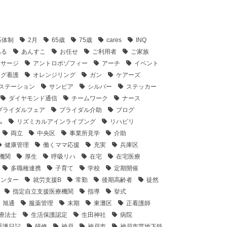
応体制
2月
65歳
75歳
cares
INQ
ある
あんすこ
お任せ
ご利用者
ご家族
ッサージ
アントロポゾフィー
アーチ
イベント
ング看護
オレンジリング
ガン
ケアーズ
ステーション
サンピア
シルバー
ステッカー
ダイヤモンド通信
チームワーク
ナース
ブライダルフェア
ブライダル介助
ブログ
ム
リズミカルアインライブング
リハビリ
両立
中央区
事業所見学
介助
健康管理
働くママ応援
充実
兵庫区
機関
厚生
呼吸リハ
在宅
在宅医療
多職種連携
子育て
学校
定期開催
センター
就労支援B
常勤
後期高齢者
徒然
指定自立支援医療機関
指導
挙式
旭通
服薬管理
末期
東灘区
正看護師
療法士
生活保護認定
生田神社
病院
看護日記
研修
神戸
神戸市
神戸市営地下鉄