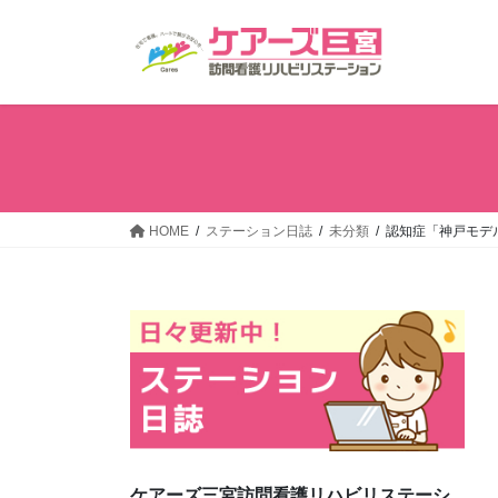
コ
ナ
ン
ビ
テ
ゲ
ン
ー
ツ
シ
へ
ョ
ス
ン
キ
に
ッ
移
HOME
ステーション日誌
未分類
認知症「神戸モデ
プ
動
ケアーズ三宮訪問看護リハビリステーシ