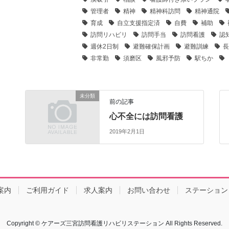
管理者
精神
精神科訪問
精神通院
育成
自立支援指定済
自費
補助
訪問リハビリ
訪問手当
訪問看護
認
週休2日制
避難確保計画
避難訓練
長
非常勤
須磨区
風邪予防
駅ちか
未分類
前の記事
心不全には訪問看護
2019年2月1日
案内
ご利用ガイド
求人案内
お問い合わせ
ステーション
Copyright © ケアーズ三宮訪問看護リハビリステーション All Rights Reserved.